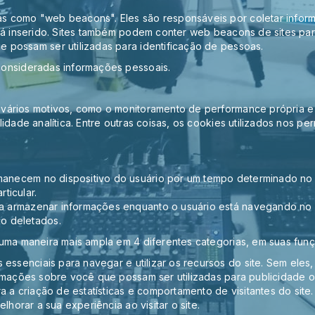
 como "web beacons". Eles são responsáveis por coletar informa
stá inserido. Sites também podem conter web beacons de sites pa
 possam ser utilizadas para identificação de pessoas.
consideradas informações pessoais.
vários motivos, como o monitoramento de performance própria e m
idade analítica. Entre outras coisas, os cookies utilizados nos pe
anecem no dispositivo do usuário por um tempo determinado no 
rticular.
a armazenar informações enquanto o usuário está navegando no si
o deletados.
 uma maneira mais ampla em 4 diferentes categorias, em suas fun
 essenciais para navegar e utilizar os recursos do site. Sem ele
rmações sobre você que possam ser utilizadas para publicidade ou 
a a criação de estatísticas e comportamento de visitantes do si
lhorar a sua experiência ao visitar o site.