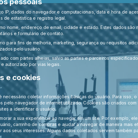
os pessoais
o IP, dados do navegador e computacionais, data e hora de aces
de estatística e registro legal.
o nome, endereço de email, cidade e estado. Estes dados são re
ários e formulário de contato.
io para fins de melhoria, marketing, segurança ou requisitos adic
izados pelo usuário.
hado com partes alheias, salvo as partes e parceiros especificad
e autorizado por vias legais.
s e cookies
 necessário coletar informações básicas do usuário. Para isso, o 
elo navegador de internet utilizado. Cookies são criados com o 
tes a identificar o usuário.
morar a sua experiência ao navegar em um site. Por exemplo, ele
uário, carrinho de compras e ajudar a navegar de maneira mais e
 aos seus interesses. Alguns dados coletados servem também pa