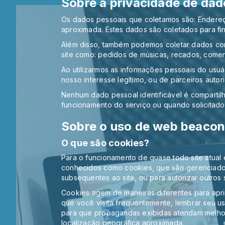
Sobre a privacidade de dad
Os dados pessoais que coletamos são: Endereç
aproximada. Estes dados são coletados para fins 
Além disso, também podemos coletar dados com
site como: pedidos de músicas, recados, coment
Ao utilizarmos as informações pessoais do usuár
nosso interesse legítimo, ou de parceiros autor
Nenhum dado pessoal identificável é compartil
funcionamento do serviço ou quando solicitado 
Sobre o uso de web beacon
O que são cookies?
Para o funcionamento de quase todo site atual é
conhecidos como cookies, que são gerenciados p
subsequentes ao site, ou para autorizar outros si
Cookies agem de maneiras diferentes para apri
que você visita frequentemente, lembrar seu us
para que propagandas exibidas atendam melhor
localização geográfica aproximada.