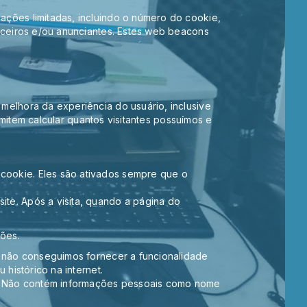
ções limitadas, incluindo o número do cookie,
rceiros e/ou anunciantes. Estes web beacons
elhora da experiência do usuário, inclusive
rmitem calcular quantos visitantes possuímos e
cookie. Eles são ativados sempre que o
te. Após a visita, quando a página do
ções.
s, não conseguimos fornecer a funcionalidade
histórico na internet.
te. Não contém informações pessoais como nome