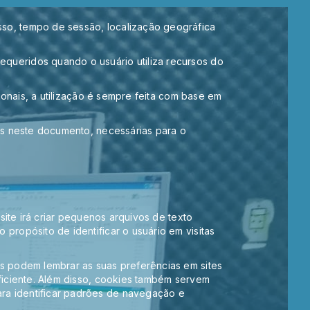
so, tempo de sessão, localização geográfica
queridos quando o usuário utiliza recursos do
ionais, a utilização é sempre feita com base em
os neste documento, necessárias para o
site irá criar pequenos arquivos de texto
propósito de identificar o usuário em visitas
s podem lembrar as suas preferências em sites
ficiente. Além disso, cookies também servem
ra identificar padrões de navegação e