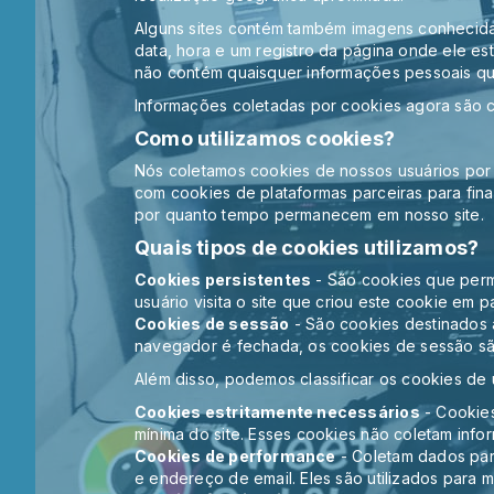
Alguns sites contém também imagens conhecidas
data, hora e um registro da página onde ele e
não contém quaisquer informações pessoais que
Informações coletadas por cookies agora são 
Como utilizamos cookies?
Nós coletamos cookies de nossos usuários por 
com cookies de plataformas parceiras para final
por quanto tempo permanecem em nosso site.
Quais tipos de cookies utilizamos?
Cookies persistentes
- São cookies que perm
usuário visita o site que criou este cookie em pa
Cookies de sessão
- São cookies destinados 
navegador é fechada, os cookies de sessão sã
Além disso, podemos classificar os cookies de
Cookies estritamente necessários
- Cookies
mínima do site. Esses cookies não coletam info
Cookies de performance
- Coletam dados par
e endereço de email. Eles são utilizados para me