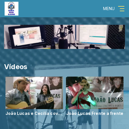
MENU
Vídeos
João Lucas e Cecília cover (Era uma vez)
João Lucas Frente a frente